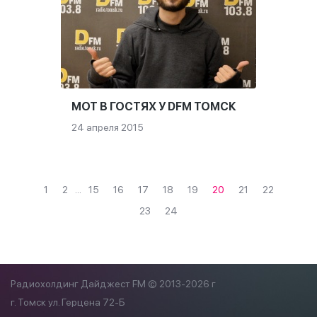
МОТ В ГОСТЯХ У DFM ТОМСК
24 апреля 2015
1
2
...
15
16
17
18
19
20
21
22
23
24
Радиохолдинг Дайджест FM © 2013-2026 г
г. Томск ул. Герцена 72-Б