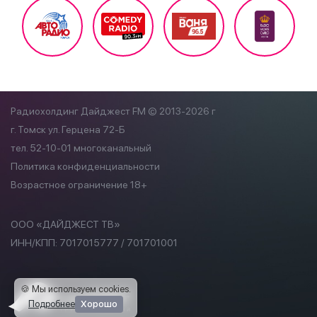
Радиохолдинг Дайджест FM © 2013-2026 г
г. Томск ул. Герцена 72-Б
тел. 52-10-01 многоканальный
Политика конфиденциальности
Возрастное ограничение 18+
ООО «ДАЙДЖЕСТ ТВ»
ИНН/КПП:
7017015777 / 701701001
🍪 Мы используем cookies
.
Подробнее
Хорошо