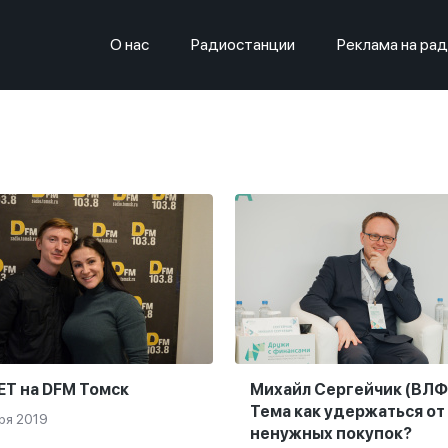
О нас
Радиостанции
Реклама на ра
ET на DFM Томск
Михайл Сергейчик (ВЛФ)
Тема как удержаться от
ря 2019
ненужных покупок?