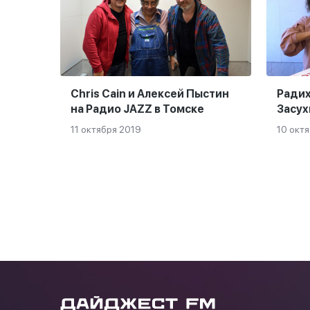
Сhris Сain и Алексей Пыстин
Радих
на Радио JAZZ в Томске
Засух
11 октября 2019
10 окт