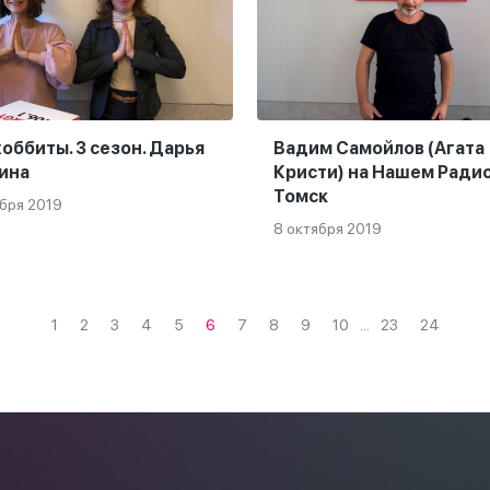
оббиты. 3 сезон. Дарья
Вадим Самойлов (Агата
ина
Кристи) на Нашем Ради
Томск
ября 2019
8 октября 2019
1
2
3
4
5
6
7
8
9
10
...
23
24