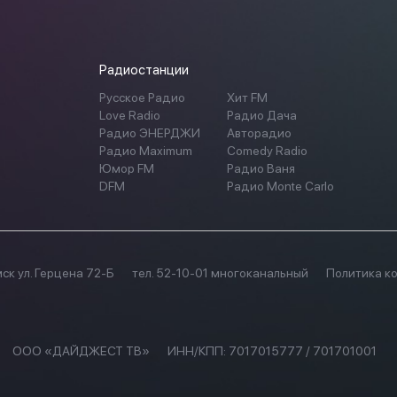
Радиостанции
Русское Радио
Хит FM
Love Radio
Радио Дача
Радио ЭНЕРДЖИ
Авторадио
Радио Maximum
Comedy Radio
Юмор FM
Радио Ваня
DFM
Радио Monte Carlo
мск ул. Герцена 72-Б
тел. 52-10-01 многоканальный
Политика к
ООО «ДАЙДЖЕСТ ТВ»
ИНН/КПП:
7017015777 / 701701001