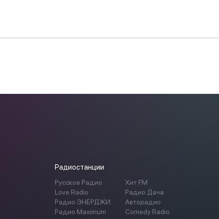
Радиостанции
Русское Радио
Хит FM
Love Radio
Радио Дача
Радио ЭНЕРДЖИ
Авторадио
Радио Maximum
Comedy Radio