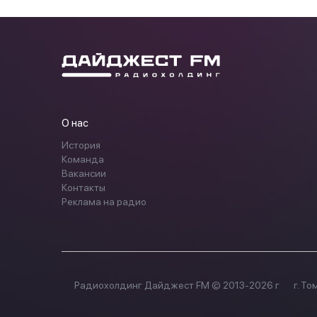
О нас
История
Команда
Вакансии
Контакты
Реклама на радио
Радиохолдинг Дайджест FM © 2013-2026 г
г. То