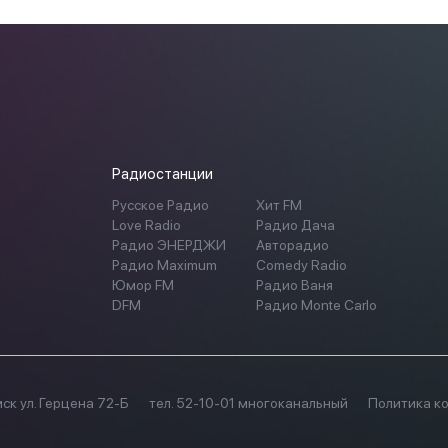
Радиостанции
Русское Радио
Хит FM
Love Radio
Радио Дача
Радио ЭНЕРДЖИ
Авторадио
Радио Maximum
Comedy Radio
Юмор FM
Радио Ваня
DFM
Радио Monte Carlo
мск ул. Герцена 72-Б
тел. 52-10-01 многоканальный
Политика к