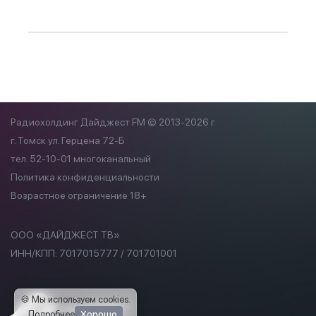
Радиохолдинг Дайджест FM © 2013-2026 г
г. Томск ул. Герцена 72-Б
тел. 52-10-01 многоканальный
Политика конфиденциальности
Возрастное ограничение 18+
ООО «ДАЙДЖЕСТ ТВ»
ИНН/КПП:
7017015777 / 701701001
🍪 Мы используем cookies
.
Подробнее
Хорошо