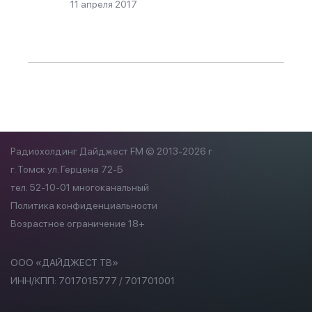
11 апреля 2017
Радиохолдинг Дайджест FM © 2013-2026 г
г. Томск ул. Герцена 72-Б
тел. 52-10-01 многоканальный
Политика конфиденциальности
Возрастное ограничение 18+
ООО «ДАЙДЖЕСТ ТВ»
ИНН/КПП:
7017015777 / 701701001